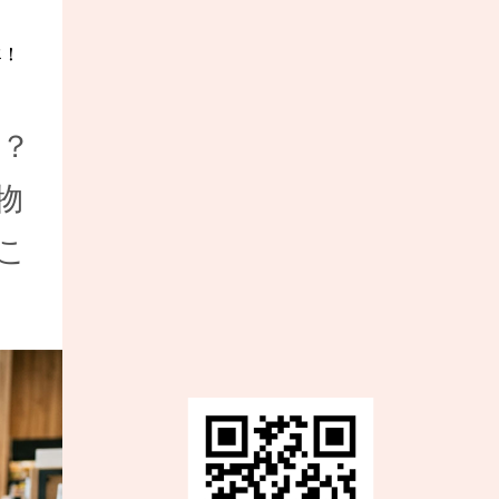
？
物
こ