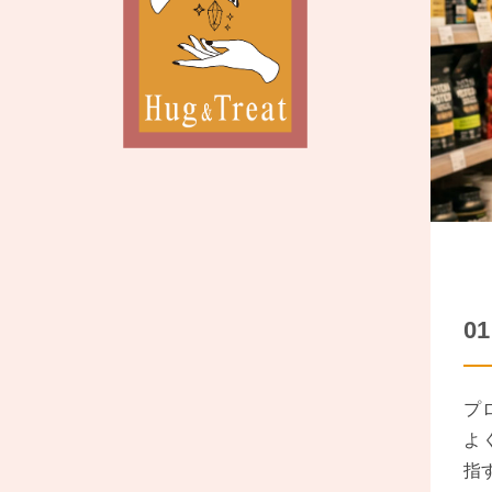
0
プ
よ
指