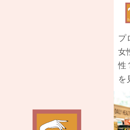
プ
女
性
を