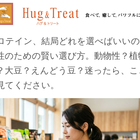
ロテイン、結局どれを選べばいいの
性のための賢い選び方。動物性？植
？大豆？えんどう豆？迷ったら、こ
見てください。