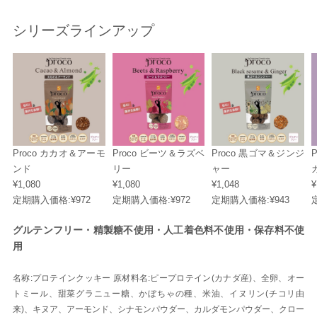
シリーズラインアップ
Proco カカオ＆アーモ
Proco ビーツ＆ラズベ
Proco 黒ゴマ＆ジンジ
ンド
リー
ャー
¥1,080
¥1,080
¥1,048
¥
定期購入価格:
¥972
定期購入価格:
¥972
定期購入価格:
¥943
グルテンフリー・精製糖不使用・人工着色料不使用・保存料不使
用
名称:プロテインクッキー 原材料名:ピープロテイン(カナダ産)、全卵、オー
トミール、甜菜グラニュー糖、かぼちゃの種、米油、イヌリン(チコリ由
来)、キヌア、アーモンド、シナモンパウダー、カルダモンパウダー、クロー