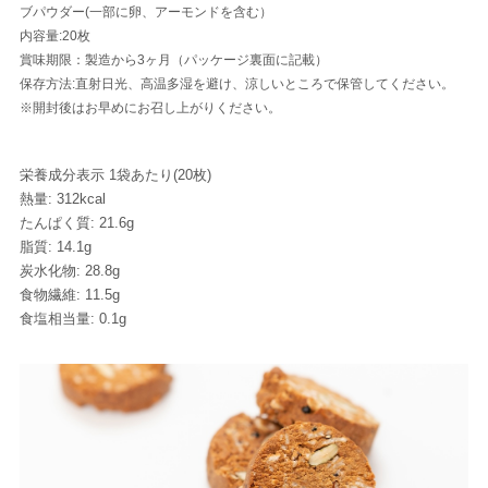
ブパウダー(一部に卵、アーモンドを含む）
内容量:20枚
賞味期限：製造から3ヶ月（パッケージ裏面に記載）
保存方法:直射日光、高温多湿を避け、涼しいところで保管してください。
※開封後はお早めにお召し上がりください。
栄養成分表示 1袋あたり(20枚)
熱量: 312kcal
たんぱく質: 21.6g
脂質: 14.1g
炭水化物: 28.8g
食物繊維: 11.5g
食塩相当量: 0.1g