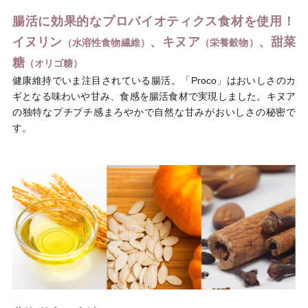
腸活に効果的なプロバイオティクス食材を使用！
イヌリン
、キヌア
、甜菜
（水溶性食物繊維）
（栄養穀物）
糖
（オリゴ糖）
健康維持でいま注目されている腸活。「Proco」はおいしさのカ
ギとなる味わいや甘み、食感を腸活食材で実現しました。キヌア
の独特なプチプチ感まろやかで自然な甘みがおいしさの秘密で
す。