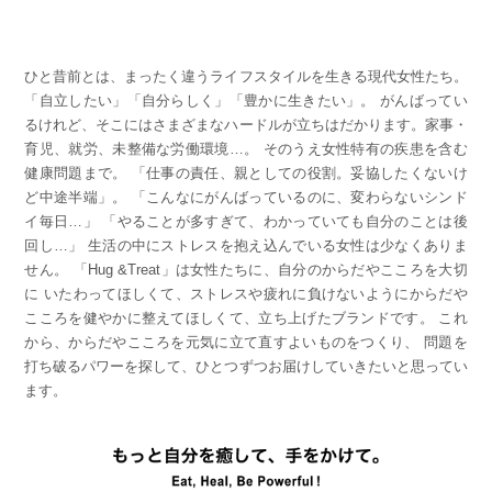
ひと昔前とは、まったく違うライフスタイルを生きる現代女性たち。
「自立したい」「自分らしく」「豊かに生きたい」。 がんばってい
るけれど、そこにはさまざまなハードルが立ちはだかります。家事・
育児、就労、未整備な労働環境…。 そのうえ女性特有の疾患を含む
健康問題まで。 「仕事の責任、親としての役割。妥協したくないけ
ど中途半端」。 「こんなにがんばっているのに、変わらないシンド
イ毎日…」 「やることが多すぎて、わかっていても自分のことは後
回し…」 生活の中にストレスを抱え込んでいる女性は少なくありま
せん。 「Hug &Treat」は女性たちに、自分のからだやこころを大切
に いたわってほしくて、ストレスや疲れに負けないようにからだや
こころを健やかに整えてほしくて、立ち上げたブランドです。 これ
から、からだやこころを元気に立て直すよいものをつくり、 問題を
打ち破るパワーを探して、ひとつずつお届けしていきたいと思ってい
ます。