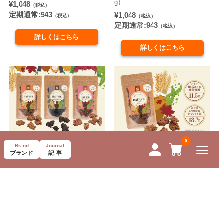
g）
¥1,048
（税込）
定期通常:943
¥1,048
（税込）
（税込）
定期通常:943
（税込）
詳しくはこちら
詳しくはこちら
Brand
Journal
ページTOPへ
ブランド
記 事
【期間限定】Hal-cruお試しセッ
Hal-cru プレーン（100g）
ト（人気3種×各100g）
¥994
（税込）
定期通常:894
¥1,998
（税込）
（税込）
詳しくはこちら
詳しくはこちら