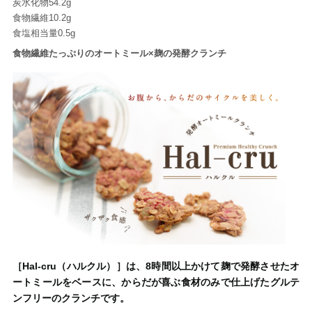
炭水化物54.2g
食物繊維10.2g
食塩相当量0.5g
食物繊維たっぷりのオートミール×麹の発酵クランチ
［Hal-cru（ハルクル）］は、8時間以上かけて麹で発酵させたオ
ートミールをベースに、からだが喜ぶ食材のみで仕上げたグルテ
ンフリーのクランチです。