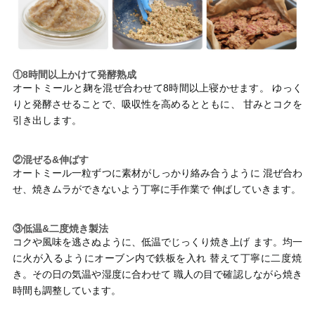
①8時間以上かけて発酵熟成
オートミールと麹を混ぜ合わせて8時間以上寝かせます。 ゆっく
りと発酵させることで、吸収性を高めるとともに、 甘みとコクを
引き出します。
②混ぜる&伸ばす
オートミール一粒ずつに素材がしっかり絡み合うように 混ぜ合わ
せ、焼きムラができないよう丁寧に手作業で 伸ばしていきます。
③低温&二度焼き製法
コクや風味を逃さぬように、低温でじっくり焼き上げ ます。均一
に火が入るようにオーブン内で鉄板を入れ 替えて丁寧に二度焼
き。その日の気温や湿度に合わせて 職人の目で確認しながら焼き
時間も調整しています。