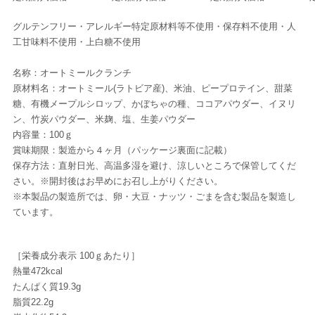
グルテンフリー・アレルギー特定原材料等不使用・保存料不使用・人
工甘味料不使用・上白糖不使用
名称：オートミールクランチ
原材料名：オートミール(ラトビア産)、米油、ピープロテイン、甜菜
糖、有機メープルシロップ、かぼちゃの種、ココアパウダー、イヌリ
ン、竹炭パウダー、米麹、塩、生姜パウダー
内容量：100ｇ
賞味期限：製造から４ヶ月（パッケージ裏面に記載）
保存方法：直射日光、高温多湿を避け、涼しいところで保管してくだ
さい。※開封後はお早めにお召し上がりください。
※本製品の製造所では、卵・大豆・ナッツ・ごまを含む製品を製造し
ています。
［栄養成分表示 100ｇあたり］
熱量472kcal
たんぱく質19.3g
脂質22.2g