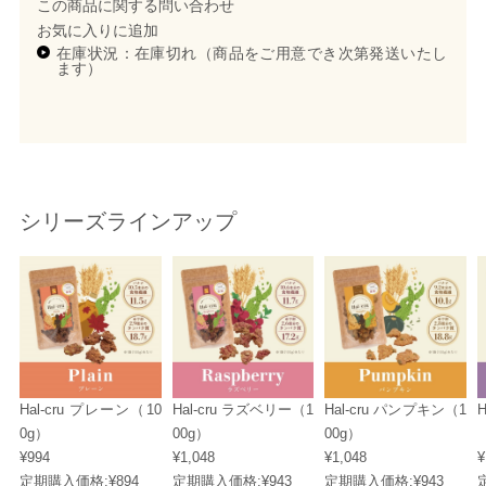
この商品に関する問い合わせ
お気に入りに追加
在庫状況：在庫切れ（商品をご用意でき次第発送いたし
ます）
シリーズラインアップ
Hal-cru プレーン（10
Hal-cru ラズベリー（1
Hal-cru パンプキン（1
0g）
00g）
00g）
¥994
¥1,048
¥1,048
¥
定期購入価格:
¥894
定期購入価格:
¥943
定期購入価格:
¥943