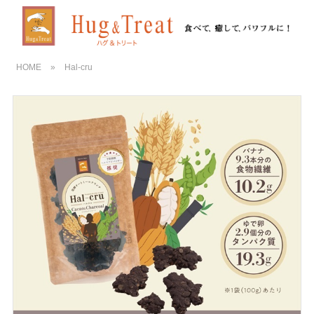
HOME
»
Hal-cru