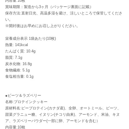
内容量:10枚
賞味期限：製造から3ヶ月（パッケージ裏面に記載）
保存方法:直射日光、高温多湿を避け、涼しいところで保管してくださ
い。
※開封後はお早めにお召し上がりください。
栄養成分表示 1袋あたり(10枚)
熱量: 141kcal
たんぱく質: 10.4g
脂質: 7.1g
炭水化物: 16.8g
食物繊維: 5.1g
食塩相当量: 0.1g
●ビーツ＆ラズベリー
名称:プロテインクッキー
原材料名:ピープロテイン(カナダ産)、全卵、オートミール、ビーツ、
甜菜グラニュー糖、イヌリン(チコリ由来)、アーモンド、米油、キヌ
ア、ラズベリーパウダー(一部に卵、アーモンドを含む）
内容量:10枚