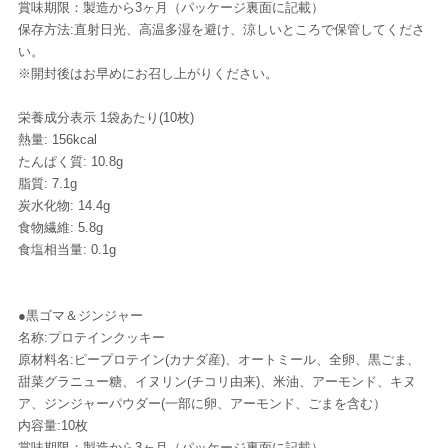
賞味期限：製造から3ヶ月（パッケージ裏面に記載）
保存方法:直射日光、高温多湿を避け、涼しいところで保管してくださ
い。
※開封後はお早めにお召し上がりください。
栄養成分表示 1袋あたり(10枚)
熱量: 156kcal
たんぱく質: 10.8g
脂質: 7.1g
炭水化物: 14.4g
食物繊維: 5.8g
食塩相当量: 0.1g
●黒ゴマ＆ジンジャー
名称:プロテインクッキー
原材料名:ピープロテイン(カナダ産)、オートミール、全卵、黒ごま、
甜菜グラニュー糖、イヌリン(チコリ由来)、米油、アーモンド、キヌ
ア、ジンジャーパウダー(一部に卵、アーモンド、ごまを含む）
内容量:10枚
賞味期限：製造から3ヶ月（パッケージ裏面に記載）