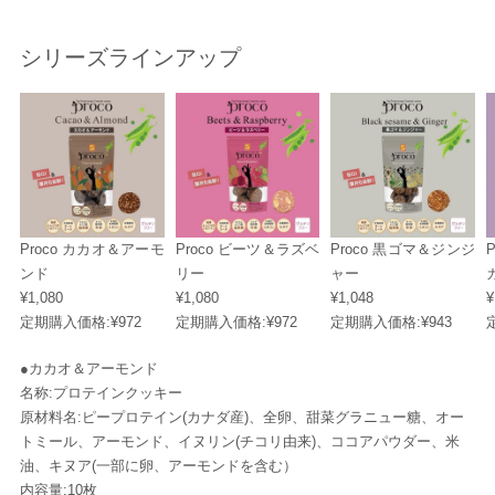
シリーズラインアップ
Proco カカオ＆アーモ
Proco ビーツ＆ラズベ
Proco 黒ゴマ＆ジンジ
ンド
リー
ャー
¥1,080
¥1,080
¥1,048
¥
定期購入価格:
¥972
定期購入価格:
¥972
定期購入価格:
¥943
●カカオ＆アーモンド
名称:プロテインクッキー
原材料名:ピープロテイン(カナダ産)、全卵、甜菜グラニュー糖、オー
トミール、アーモンド、イヌリン(チコリ由来)、ココアパウダー、米
油、キヌア(一部に卵、アーモンドを含む）
内容量:10枚