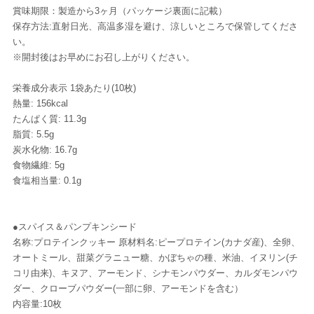
賞味期限：製造から3ヶ月（パッケージ裏面に記載）
保存方法:直射日光、高温多湿を避け、涼しいところで保管してくださ
い。
※開封後はお早めにお召し上がりください。
栄養成分表示 1袋あたり(10枚)
熱量: 156kcal
たんぱく質: 11.3g
脂質: 5.5g
炭水化物: 16.7g
食物繊維: 5g
食塩相当量: 0.1g
●スパイス＆パンプキンシード
名称:プロテインクッキー 原材料名:ピープロテイン(カナダ産)、全卵、
オートミール、甜菜グラニュー糖、かぼちゃの種、米油、イヌリン(チ
コリ由来)、キヌア、アーモンド、シナモンパウダー、カルダモンパウ
ダー、クローブパウダー(一部に卵、アーモンドを含む）
内容量:10枚