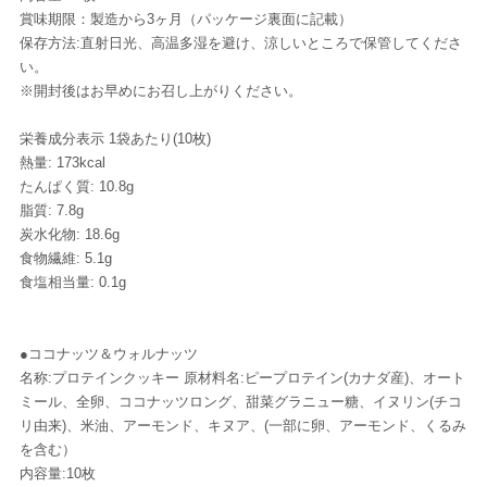
賞味期限：製造から3ヶ月（パッケージ裏面に記載）
保存方法:直射日光、高温多湿を避け、涼しいところで保管してくださ
い。
※開封後はお早めにお召し上がりください。
栄養成分表示 1袋あたり(10枚)
熱量: 173kcal
たんぱく質: 10.8g
脂質: 7.8g
炭水化物: 18.6g
食物繊維: 5.1g
食塩相当量: 0.1g
●ココナッツ＆ウォルナッツ
名称:プロテインクッキー 原材料名:ピープロテイン(カナダ産)、オート
ミール、全卵、ココナッツロング、甜菜グラニュー糖、イヌリン(チコ
リ由来)、米油、アーモンド、キヌア、(一部に卵、アーモンド、くるみ
を含む）
内容量:10枚