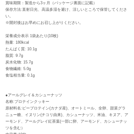
賞味期限：製造から3ヶ月（パッケージ裏面に記載）
保存方法:直射日光、高温多湿を避け、涼しいところで保管してくださ
い。
※開封後はお早めにお召し上がりください。
栄養成分表示 1袋あたり(10枚)
熱量: 180kcal
たんぱく質: 10.1g
脂質: 9.7g
炭水化物: 15.7g
食物繊維: 5.0g
食塩相当量: 0.1g
●アールグレイ＆カシューナッツ
名称:プロテインクッキー
原材料名:ピープロテイン(カナダ産)、オートミール、全卵、甜菜グラ
ニュー糖、イヌリン(チコリ由来)、カシューナッツ、米油、キヌア、ア
ーモンド、アールグレイ紅茶葉(一部に卵、アーモンド、カシューナッ
ツを含む）