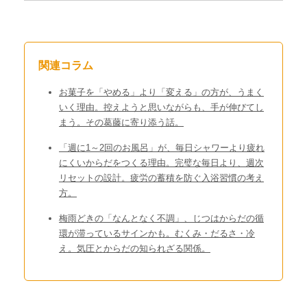
関連コラム
お菓子を「やめる」より「変える」の方が、うまく
いく理由。控えようと思いながらも、手が伸びてし
まう。その葛藤に寄り添う話。
「週に1～2回のお風呂」が、毎日シャワーより疲れ
にくいからだをつくる理由。完璧な毎日より、週次
リセットの設計。疲労の蓄積を防ぐ入浴習慣の考え
方。
梅雨どきの「なんとなく不調」、じつはからだの循
環が滞っているサインかも。むくみ・だるさ・冷
え。気圧とからだの知られざる関係。