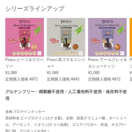
シリーズラインアップ
Proco ビーツ＆ラズベ
Proco 黒ゴマ＆ジンジ
Proco アールグレイ&
リー
ャー
カシューナッツ
¥1,080
¥1,048
¥1,080
¥
定期購入価格:
¥972
定期購入価格:
¥943
定期購入価格:
¥972
グルテンフリー・精製糖不使用・人工着色料不使用・保存料不使
用
名称:プロテインクッキー
原材料名:ピープロテイン(カナダ産)、全卵、甜菜グラニュー糖、オートミー
ル、アーモンド、イヌリン(チコリ由来)、ココアパウダー、米油、キヌア(一
部に卵、アーモンドを含む）