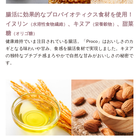
腸活に効果的なプロバイオティクス食材を使用！
イヌリン
、キヌア
、甜菜
（水溶性食物繊維）
（栄養穀物）
糖
（オリゴ糖）
健康維持でいま注目されている腸活。「Proco」はおいしさのカ
ギとなる味わいや甘み、食感を腸活食材で実現しました。キヌア
の独特なプチプチ感まろやかで自然な甘みがおいしさの秘密で
す。