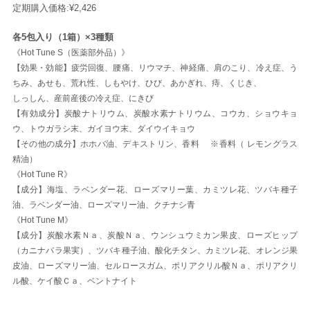
定期購入価格:
¥2,426
各5包入り（1箱）×3種類
《Hot Tune S（医薬部外品）》
【効果・効能】疲労回復、腰痛、リウマチ、神経痛、肩のこり、冷え症、う
ちみ、あせも、荒れ性、しもやけ、ひび、あかぎれ、痔、くじき、
しっしん、産前産後の冷え症、にきび
【有効成分】炭酸ナトリウム、炭酸水素ナトリウム、コウカ、ショウキョ
ウ、トウガラシ末、ガイヨウ末、ダイウイキョウ
【その他の成分】ホホバ油、デキストリン、香料 ※香料（ レモングラス
精油）
《Hot Tune R》
【成分】海塩、ラベンダー花、ローズマリー葉、カミツレ花、ツバキ種子
油、ラベンダー油、ローズマリー油、クチナシ青
《Hot Tune M》
【成分】炭酸水素Ｎａ、炭酸Ｎａ、ウンシュウミカン果皮、ローズヒップ
（カニナバラ果実）、ツバキ種子油、酸化チタン、カミツレ花、オレンジ果
皮油、ローズマリー油、セルロースガム、ポリアクリル酸Ｎａ、ポリアクリ
ル酸、ケイ酸Ｃａ、ベントナイト