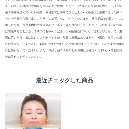
で、お使いの機種の説明書を確認の上ご使用ください。●大理石や木製の浴槽あるいは入浴
剤の使用を認めていない浴槽・風呂釜では使用できません。●入浴後はご使用になった紙パ
ックを浴槽から取り出し、浴室内に放置しないでください。また、残り湯はその日の内にお
流しになり、風呂釜内部や循環孔のフィルター等を水洗いしてください。●残り湯での洗濯
は着色することがありますのでおやめください。●生薬配合のため、粉末が溶けないで、湯
面に浮いたり、底に沈むことがありますが、品質に影響はありません。●高温（多湿）の所
には置かないでください。●乳幼児の手の届かない所に保管してください。●入浴以外の用途
には使わないでください。また、本品と他の入浴剤との併用はお避けください。●分包開封
後は早めにお使いください。
最近チェックした商品