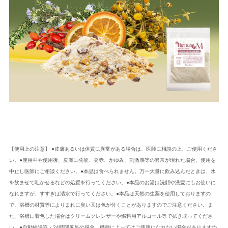
【使用上の注意】 ●皮膚あるいは体質に異常がある場合は、医師に相談の上、ご使用くださ
い。●使用中や使用後、皮膚に発疹、発赤、かゆみ、刺激感等の異常が現れた場合、使用を
中止し医師にご相談ください。●本品は食べられません。万一大量に飲み込んだときは、水
を飲ませて吐かせるなどの処置を行ってください。●本品のお湯は洗顔や洗髪にもお使いに
なれますが、すすぎは清水で行ってください。●本品は天然の生薬を使用しておりますの
で、浴槽の材質等によりまれに臭い又は色が付くことがありますのでご注意ください。ま
た、浴槽に着色した場合はクリームクレンザーや燃料用アルコール等で拭き取ってくださ
い。●自動給湯器・24時間風呂の場合、機種によってはご使用になれない場合がありますの