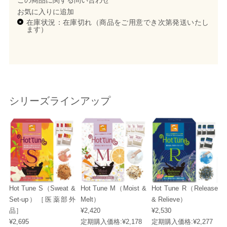
お気に入りに追加
在庫状況：在庫切れ（商品をご用意でき次第発送いたし
ます）
シリーズラインアップ
Hot Tune S（Sweat &
Hot Tune M（Moist &
Hot Tune R（Release
Set-up）［医薬部外
Melt）
& Relieve）
品］
¥2,420
¥2,530
¥2,695
定期購入価格:
¥2,178
定期購入価格:
¥2,277