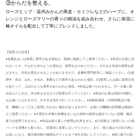
③からだを整える。
ローズヒップ・温州みかんの果皮・カミツレなどのハーブに、オ
レンジとローズマリーの香りの精油を組み合わせ、さらに保湿に
椿オイルを配合して丁寧にブレンドしました。
【使用上の注意】
●皮膚あるいは体質に異常がある場合は、医師に相談してご使用ください。●本品がお肌に合
わないとき、すなわち次のような場合は、使用をおやめください。そのまま本品の使用を続
けますと、症状を悪化させることがありますので、皮膚科専門医等にご相談ください。(1)使
用中、赤み、はれ、かゆみ、刺激などの異常があらわれた場合。(2)使用したお肌に直射日光
があたって、上記のような異常があらわれた場合。●本品は食べられません。万一大量に飲
み込んだときは、水を飲ませるなどの処置を行ってください。●本品のお湯は洗顔や洗髪に
もお使いになれますが、すすぎは清水で行ってください。●自動給湯器・24時間風呂の場
合、機種によってはご使用になれない場合がありますので、お使いの機種の説明書を確認の
上ご使用ください。●大理石や木製の浴槽あるいは入浴料の使用を認めていない浴槽・風呂
釜では使用できません。●本品は繰り返しの使用は出来ません。●入浴後はご使用になった紙
パックを浴槽から取り出し、浴室内に放置しないでください。また、残り湯はその日の内に
お流しになり、風呂釜内部や循環孔のフィルター等を水洗いしてください。●残り湯での洗