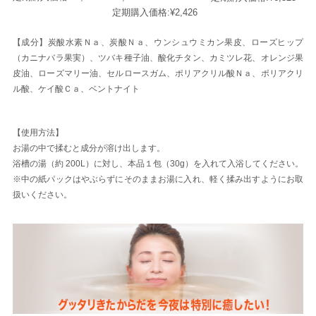
定期購入価格:
¥2,426
【成分】炭酸水素Ｎａ、炭酸Ｎａ、ウンシュウミカン果皮、ローズヒップ
（カニナバラ果実）、ツバキ種子油、酸化チタン、カミツレ花、オレンジ果
皮油、ローズマリー油、セルロースガム、ポリアクリル酸Ｎａ、ポリアクリ
ル酸、ケイ酸Ｃａ、ベントナイト
【使用方法】
お湯の中で揉むと成分が溶け出します。
浴槽の湯（約 200L）に対し、本品１包（30g）を入れて入浴してください。
※中の紙パックはやぶらずにそのままお湯に入れ、軽く揉み出すようにお取
扱いください。