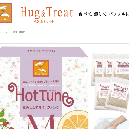
E
»
HotTune