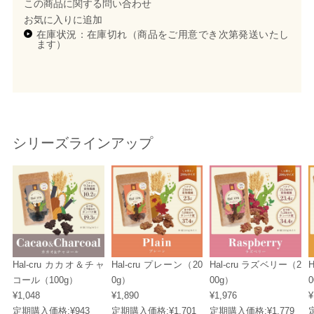
この商品に関する問い合わせ
お気に入りに追加
在庫状況：在庫切れ（商品をご用意でき次第発送いたし
ます）
シリーズラインアップ
Hal-cru カカオ＆チャ
Hal-cru プレーン（20
Hal-cru ラズベリー（2
コール（100g）
0g）
00g）
¥1,048
¥1,890
¥1,976
¥
定期購入価格:
¥943
定期購入価格:
¥1,701
定期購入価格:
¥1,779