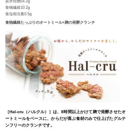
炭水化物54.2g
食物繊維10.2g
食塩相当量0.5g
食物繊維たっぷりのオートミール×麹の発酵クランチ
［Hal-cru（ハルクル）］は、8時間以上かけて麹で発酵させたオ
ートミールをベースに、からだが喜ぶ食材のみで仕上げたグルテ
ンフリーのクランチです。