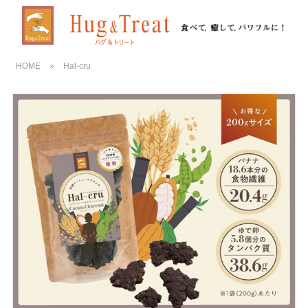
HOME
»
Hal-cru