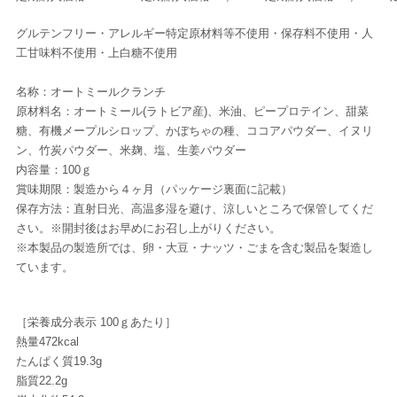
グルテンフリー・アレルギー特定原材料等不使用・保存料不使用・人
工甘味料不使用・上白糖不使用
名称：オートミールクランチ
原材料名：オートミール(ラトビア産)、米油、ピープロテイン、甜菜
糖、有機メープルシロップ、かぼちゃの種、ココアパウダー、イヌリ
ン、竹炭パウダー、米麹、塩、生姜パウダー
内容量：100ｇ
賞味期限：製造から４ヶ月（パッケージ裏面に記載）
保存方法：直射日光、高温多湿を避け、涼しいところで保管してくだ
さい。※開封後はお早めにお召し上がりください。
※本製品の製造所では、卵・大豆・ナッツ・ごまを含む製品を製造し
ています。
［栄養成分表示 100ｇあたり］
熱量472kcal
たんぱく質19.3g
脂質22.2g