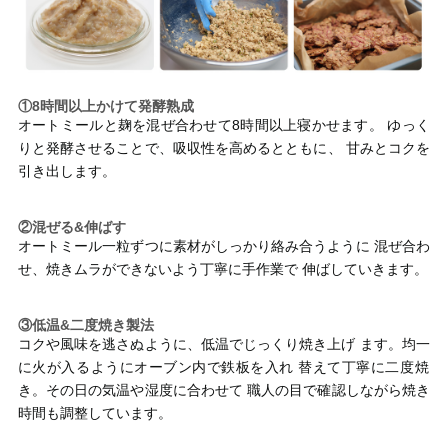
①8時間以上かけて発酵熟成
オートミールと麹を混ぜ合わせて8時間以上寝かせます。 ゆっく
りと発酵させることで、吸収性を高めるとともに、 甘みとコクを
引き出します。
②混ぜる&伸ばす
オートミール一粒ずつに素材がしっかり絡み合うように 混ぜ合わ
せ、焼きムラができないよう丁寧に手作業で 伸ばしていきます。
③低温&二度焼き製法
コクや風味を逃さぬように、低温でじっくり焼き上げ ます。均一
に火が入るようにオーブン内で鉄板を入れ 替えて丁寧に二度焼
き。その日の気温や湿度に合わせて 職人の目で確認しながら焼き
時間も調整しています。