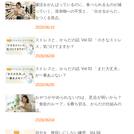
腸活をがんばっているのに、食べられるものが減
っていく。添加物への不安と、「出せるからだ」
をつくる視点。
2026/06/10
ストレスと、からだの話 Vol.02 「小さなストレ
ス」気づけてますか？
2026/06/09
ストレスと、からだの話 Vol.01 「まだ大丈夫」
が一番あぶない？
2026/06/05
おやつがやめられないのは、意志が弱いから？
「食欲のループ」を断ち切る、からだの仕組みの
話。
2026/06/04
自分を、後回しにしない練習。Vol.04