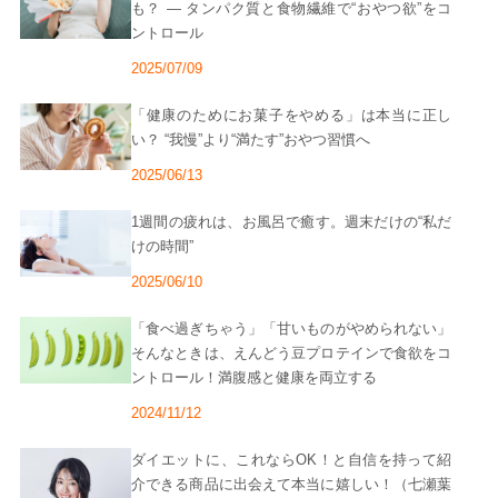
も？ ― タンパク質と食物繊維で“おやつ欲”をコ
ントロール
2025/07/09
「健康のためにお菓子をやめる」は本当に正し
い？ “我慢”より“満たす”おやつ習慣へ
2025/06/13
1週間の疲れは、お風呂で癒す。週末だけの“私だ
けの時間”
2025/06/10
「食べ過ぎちゃう」「甘いものがやめられない」
そんなときは、えんどう豆プロテインで食欲をコ
ントロール！満腹感と健康を両立する
2024/11/12
ダイエットに、これならOK！と自信を持って紹
介できる商品に出会えて本当に嬉しい！（七瀬葉